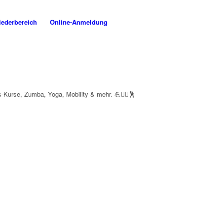
iederbereich
Online-Anmeldung
Kurse, Zumba, Yoga, Mobility & mehr. 💪🧘‍♀️🕺