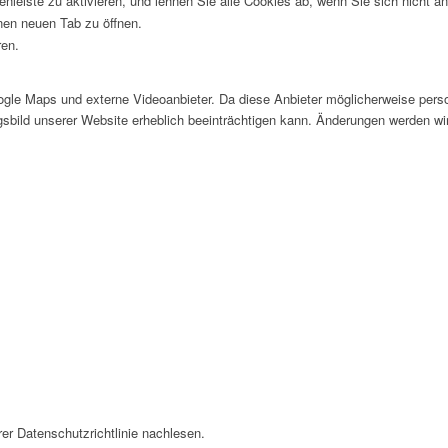
nleiste zu aktivieren, und lehnen Sie alle Cookies ab, wenn Sie sich nicht 
inen neuen Tab zu öffnen.
ren.
le Maps und externe Videoanbieter. Da diese Anbieter möglicherweise perso
ngsbild unserer Website erheblich beeinträchtigen kann. Änderungen werden wi
er Datenschutzrichtlinie nachlesen.